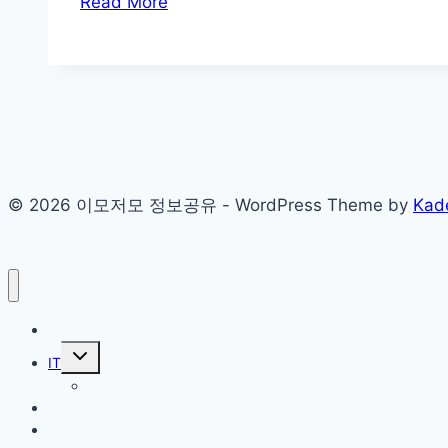
Read More
국,
2023
년
세
계
배
드
© 2026 이모저모 정보공유 - WordPress Theme by
Kad
민
턴
선
수
권
홈
대
Toggle
IT
child
회
menu
휴대폰
우
etc2
승!
이모저모