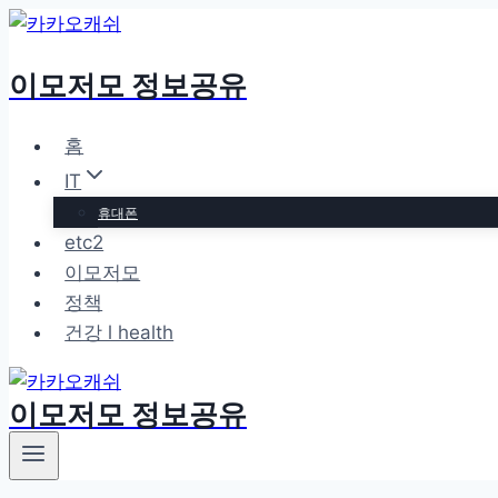
Skip
to
이모저모 정보공유
content
홈
IT
휴대폰
etc2
이모저모
정책
건강 l health
이모저모 정보공유