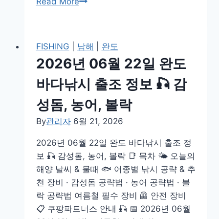
2026
Read More
년
06
월
FISHING
|
남해
|
완도
22
2026년 06월 22일 완도
일
서
바다낚시 출조 정보 🎣 감
귀
성돔, 농어, 볼락
포
바
By
관리자
6월 21, 2026
다
2026년 06월 22일 완도 바다낚시 출조 정
낚
보 🎣 감성돔, 농어, 볼락 📑 목차 🌤️ 오늘의
시
해양 날씨 & 물때 🐟 어종별 낚시 공략 & 추
출
천 장비 · 감성돔 공략법 · 농어 공략법 · 볼
조
락 공략법 여름철 필수 장비 🦺 안전 장비
정
📋 쿠팡파트너스 안내 🎣 📅 2026년 06월
보