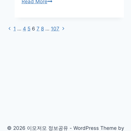
2026
Read More
돔,
년
농
06
어,
월
Previous
Next
Page
1
…
4
5
6
7
8
…
107
볼
21
Page
Page
락
일
navigation
통
영
바
다
낚
시
출
조
정
보
🎣
© 2026 이모저모 정보공유 - WordPress Theme by