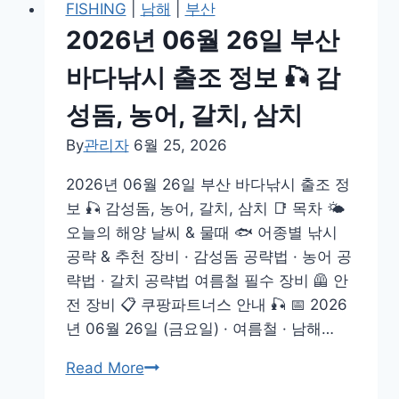
FISHING
|
남해
|
부산
오
26
2026년 06월 26일 부산
징
일
어,
통
바다낚시 출조 정보 🎣 감
방
영
성돔, 농어, 갈치, 삼치
어
바
다
By
관리자
6월 25, 2026
낚
2026년 06월 26일 부산 바다낚시 출조 정
시
보 🎣 감성돔, 농어, 갈치, 삼치 📑 목차 🌤️
출
오늘의 해양 날씨 & 물때 🐟 어종별 낚시
조
공략 & 추천 장비 · 감성돔 공략법 · 농어 공
정
략법 · 갈치 공략법 여름철 필수 장비 🦺 안
보
전 장비 📋 쿠팡파트너스 안내 🎣 📅 2026
🎣
년 06월 26일 (금요일) · 여름철 · 남해…
감
성
2026
Read More
돔,
년