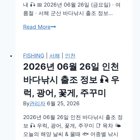
내 🎣 📅 2026년 06월 26일 (금요일) · 여
🎣
름철 · 서해 군산 바다낚시 출조 정보…
가
자
2026
Read More
미,
년
우
06
럭,
월
FISHING
|
서해
|
인천
오
26
2026년 06월 26일 인천
징
일
어,
군
바다낚시 출조 정보 🎣 우
방
산
럭, 광어, 꽃게, 주꾸미
어
바
다
By
관리자
6월 25, 2026
낚
2026년 06월 26일 인천 바다낚시 출조 정
시
보 🎣 우럭, 광어, 꽃게, 주꾸미 📑 목차 🌤️
출
오늘의 해양 날씨 & 물때 🐟 어종별 낚시
조