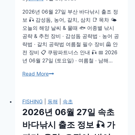
낚
2026년 06월 27일 부산 바다낚시 출조 정
시
보 🎣 감성돔, 농어, 갈치, 삼치 📑 목차 🌤️
출
오늘의 해양 날씨 & 물때 🐟 어종별 낚시
조
공략 & 추천 장비 · 감성돔 공략법 · 농어 공
정
략법 · 갈치 공략법 여름철 필수 장비 🦺 안
보
전 장비 📋 쿠팡파트너스 안내 🎣 📅 2026
🎣
년 06월 27일 (토요일) · 여름철 · 남해…
감
성
2026
Read More
돔,
년
참
06
돔,
월
FISHING
|
동해
|
속초
볼
27
2026년 06월 27일 속초
락,
일
갈
부
바다낚시 출조 정보 🎣 가
치
산