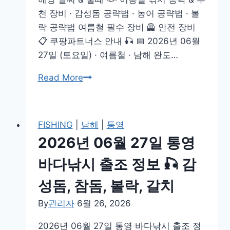
출
천 장비 · 감성돔 공략법 · 농어 공략법 · 볼
조
락 공략법 여름철 필수 장비 🦺 안전 장비
정
📋 쿠팡파트너스 안내 🎣 📅 2026년 06월
보
27일 (토요일) · 여름철 · 남해 완도…
🎣
방
2026
Read More
어,
년
참
06
돔,
월
FISHING
|
남해
|
통영
벵
27
2026년 06월 27일 통영
에
일
돔
완
바다낚시 출조 정보 🎣 감
도
성돔, 참돔, 볼락, 갈치
바
다
By
관리자
6월 26, 2026
낚
2026년 06월 27일 통영 바다낚시 출조 정
시