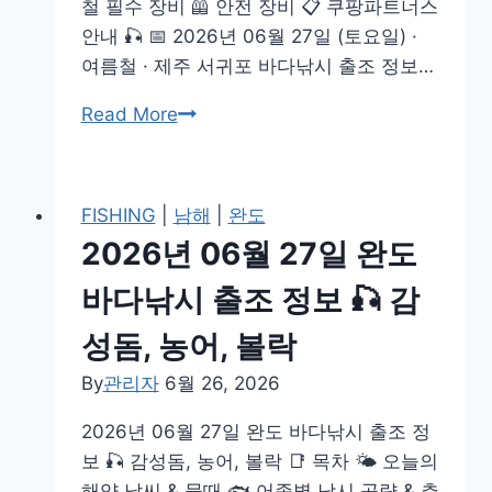
철 필수 장비 🦺 안전 장비 📋 쿠팡파트너스
안내 🎣 📅 2026년 06월 27일 (토요일) ·
여름철 · 제주 서귀포 바다낚시 출조 정보…
2026
Read More
년
06
월
FISHING
|
남해
|
완도
27
2026년 06월 27일 완도
일
서
바다낚시 출조 정보 🎣 감
귀
성돔, 농어, 볼락
포
바
By
관리자
6월 26, 2026
다
2026년 06월 27일 완도 바다낚시 출조 정
낚
보 🎣 감성돔, 농어, 볼락 📑 목차 🌤️ 오늘의
시
해양 날씨 & 물때 🐟 어종별 낚시 공략 & 추