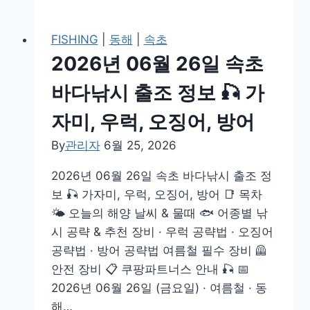
참
06
돔,
월
FISHING
|
동해
|
속초
볼
26
2026년 06월 26일 속초
락,
일
갈
부
바다낚시 출조 정보 🎣 가
치
산
자미, 우럭, 오징어, 방어
바
다
By
관리자
6월 25, 2026
낚
2026년 06월 26일 속초 바다낚시 출조 정
시
보 🎣 가자미, 우럭, 오징어, 방어 📑 목차
출
🌤️ 오늘의 해양 날씨 & 물때 🐟 어종별 낚
조
시 공략 & 추천 장비 · 우럭 공략법 · 오징어
정
공략법 · 방어 공략법 여름철 필수 장비 🦺
보
안전 장비 📋 쿠팡파트너스 안내 🎣 📅
🎣
2026년 06월 26일 (금요일) · 여름철 · 동
감
해…