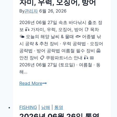
자미, 우럭, 오징어, 방어
바
다
By
관리자
6월 26, 2026
낚
2026년 06월 27일 속초 바다낚시 출조 정
시
보 🎣 가자미, 우럭, 오징어, 방어 📑 목차
출
🌤️ 오늘의 해양 날씨 & 물때 🐟 어종별 낚
조
시 공략 & 추천 장비 · 우럭 공략법 · 오징어
정
공략법 · 방어 공략법 여름철 필수 장비 🦺
보
안전 장비 📋 쿠팡파트너스 안내 🎣 📅
🎣
2026년 06월 27일 (토요일) · 여름철 · 동
감
해…
성
돔,
2026
Read More
농
년
어,
06
갈
월
FISHING
|
남해
|
통영
치,
27
2026년 06월 26일 통영
삼