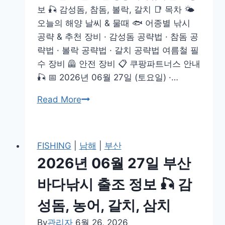
보 🎣 감성돔, 참돔, 볼락, 갈치 📑 목차 🌤️
출
오늘의 해양 날씨 & 물때 🐟 어종별 낚시
조
공략 & 추천 장비 · 감성돔 공략법 · 참돔 공
정
략법 · 볼락 공략법 · 갈치 공략법 여름철 필
보
수 장비 🦺 안전 장비 📋 쿠팡파트너스 안내
🎣
🎣 📅 2026년 06월 27일 (토요일) ·…
감
성
2026
Read More
돔,
년
농
06
어,
월
FISHING
|
남해
|
부산
볼
27
2026년 06월 27일 부산
락
일
통
바다낚시 출조 정보 🎣 감
영
성돔, 농어, 갈치, 삼치
바
다
By
관리자
6월 26, 2026