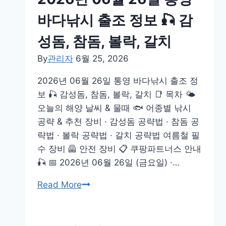
일
치
속
바다낚시 출조 정보 🎣 감
초
성돔, 참돔, 볼락, 갈치
바
다
By
관리자
6월 25, 2026
낚
2026년 06월 26일 통영 바다낚시 출조 정
시
보 🎣 감성돔, 참돔, 볼락, 갈치 📑 목차 🌤️
출
오늘의 해양 날씨 & 물때 🐟 어종별 낚시
조
공략 & 추천 장비 · 감성돔 공략법 · 참돔 공
정
략법 · 볼락 공략법 · 갈치 공략법 여름철 필
보
수 장비 🦺 안전 장비 📋 쿠팡파트너스 안내
🎣
🎣 📅 2026년 06월 26일 (금요일) ·…
가
자
2026
Read More
미,
년
우
06
럭,
월