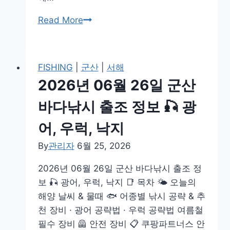
성
돔,
2026
Read More
농
년
어,
06
갈
월
FISHING
|
군산
|
서해
치,
26
2026년 06월 26일 군산
삼
일
치
속
바다낚시 출조 정보 🎣 광
초
어, 우럭, 낙지
바
다
By
관리자
6월 25, 2026
낚
2026년 06월 26일 군산 바다낚시 출조 정
시
보 🎣 광어, 우럭, 낙지 📑 목차 🌤️ 오늘의
출
해양 날씨 & 물때 🐟 어종별 낚시 공략 & 추
조
천 장비 · 광어 공략법 · 우럭 공략법 여름철
정
필수 장비 🦺 안전 장비 📋 쿠팡파트너스 안
보