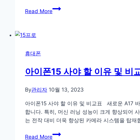
모
유
바
Read More
심
일
번
)
호
이
동
휴대폰
시
유
아이폰15 사야 할 이유 및 비
심
인
By
관리자
10월 13, 2023
식
이
아이폰15 사야 할 이유 및 비교표 새로운 A17 
안
합니다. 특히, 머신 러닝 성능이 크게 향상되어 사
될
는 전작 대비 더욱 향상된 카메라 시스템을 탑재합
경
아
우
Read More