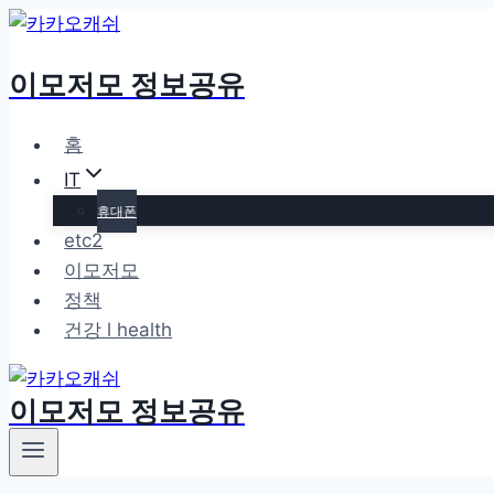
Skip
to
이모저모 정보공유
content
홈
IT
휴대폰
etc2
이모저모
정책
건강 l health
이모저모 정보공유