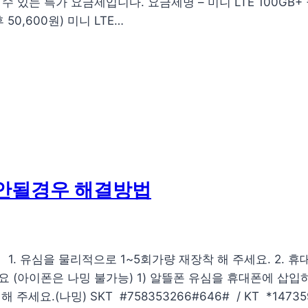
 있는 특가 요금제입니다. 요금제명 – 미니 LTE 100GB+ 월 
후 50,600원) 미니 LTE…
안될경우 해결방법
유심을 물리적으로 1~5회가량 재장착 해 주세요. 2. 휴대폰의
(아이폰은 나밍 불가능) 1) 알뜰폰 유심을 휴대폰에 삽입하
.(나밍) SKT #758353266#646# / KT *147359*