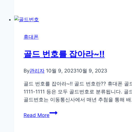
이
해
폰
결
15
방
사
법
야
휴대폰
할
이
골드 번호를 잡아라~!!
유
및
By
관리자
10월 9, 2023
10월 9, 2023
비
교
골드 번호를 잡아라~!! 골드 번호란?? 휴대폰 골드번호
표
1111-1111 등은 모두 골드번호로 분류됩니다.
골드번호는 이동통신사에서 매년 추첨을 통해 배포
골
Read More
드
번