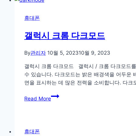
셀
렉
휴대폰
트
무
갤럭시 크롬 다크모드
료
로
By
관리자
10월 5, 2023
10월 9, 2023
보
기
갤럭시 크롬 다크모드 갤럭시 / 크롬 다크모드를
수 있습니다. 다크모드는 밝은 배경색을 어두운 
면을 표시하는 데 많은 전력을 소비합니다. 다크
갤
Read More
럭
시
크
롬
휴대폰