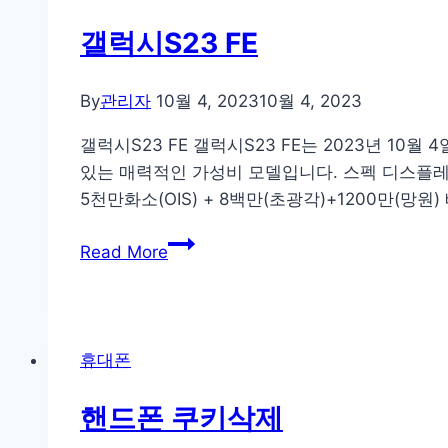
다
크
갤럭시S23 FE
모
드
By
관리자
10월 4, 2023
10월 4, 2023
갤럭시S23 FE 갤럭시S23 FE는 2023년 1
있는 매력적인 가성비 모델입니다. 스펙 디스플레이: 
5천만화소(OIS) + 8백만(초광각)+1200만(망원) 
갤
Read More
럭
시
S23
FE
휴대폰
핸드폰 쿠키삭제