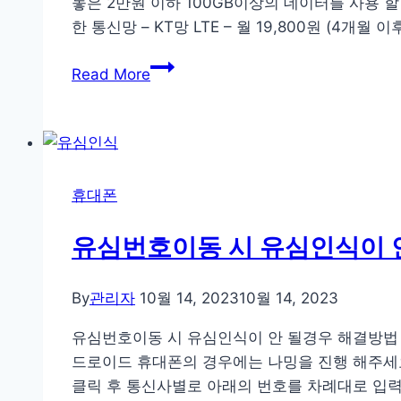
놓은 2만원 이하 100GB이상의 데이터를 사용 할 수
한 통신망 – KT망 LTE – 월 19,800원 (4개월 이
특
Read More
가
요
금
제
(
휴대폰
feat
미
유심번호이동 시 유심인식이 
니
게
By
관리자
10월 14, 2023
10월 14, 2023
이
트
유심번호이동 시 유심인식이 안 될경우 해결방법 1. 
/
드로이드 휴대폰의 경우에는 나밍을 진행 해주세요 
EG
클릭 후 통신사별로 아래의 번호를 차례대로 입력해 주세요