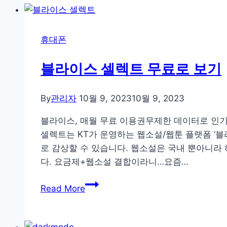
호
를
잡
휴대폰
아
라
블라이스 셀렉트 무료로 보기
~!!
By
관리자
10월 9, 2023
10월 9, 2023
블라이스, 매월 무료 이용권무제한 데이터로 인기
셀렉트는 KT가 운영하는 웹소설/웹툰 플랫폼 ‘
로 감상할 수 있습니다. 웹소설은 국내 뿐아니라
다. 요금제+웹소설 결합이라니…요즘…
블
Read More
라
이
스