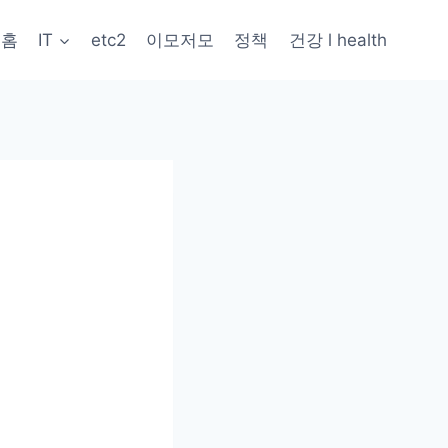
홈
IT
etc2
이모저모
정책
건강 l health