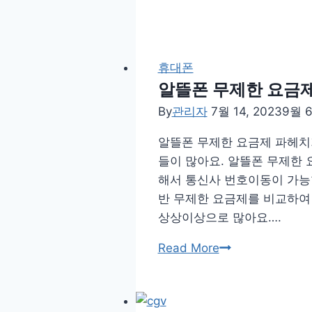
뜰
요
금
제
휴대폰
파
알뜰폰 무제한 요금
헤
By
관리자
7월 14, 2023
9월 6
치
알뜰폰 무제한 요금제 파헤치
기
들이 많아요. 알뜰폰 무제한
(2)
해서 통신사 번호이동이 가능한
반 무제한 요금제를 비교하여
상상이상으로 많아요….
알
Read More
뜰
폰
무