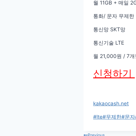
월 11GB + 매일 
통화/ 문자 무제한
통신망 SKT망
통신기술 LTE
월 21,000원 / 7
신청하기
kakaocash.net
Post
#
lte
#
무제한
#
문자
Tags:
Previous