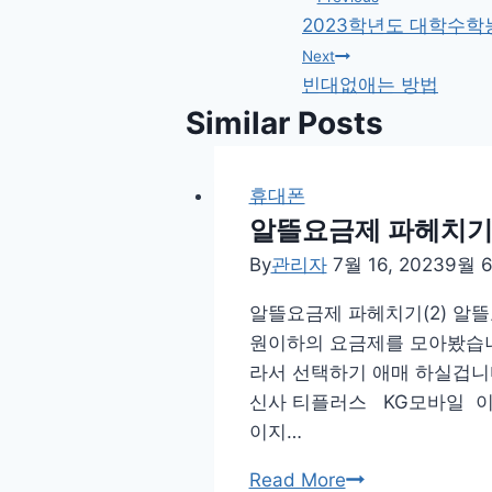
글
2023학년도 대학수
탐
Next
빈대없애는 방법
색
Similar Posts
휴대폰
알뜰요금제 파헤치기(
By
관리자
7월 16, 2023
9월 6
알뜰요금제 파헤치기(2) 알
원이하의 요금제를 모아봤습
라서 선택하기 애매 하실겁니
신사 티플러스 KG모바일 이지
이지…
알
Read More