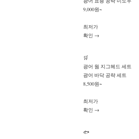
광어 표층 공략 미노우
9,000원~
최저가
확인 →
🛒
광어 웜 지그헤드 세트
광어 바닥 공략 세트
8,500원~
최저가
확인 →
🐟