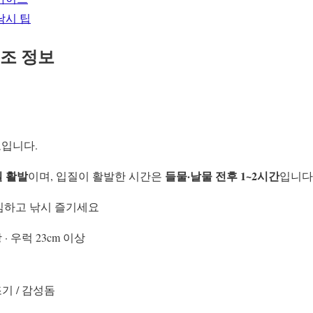
낚시 팁
조 정보
입니다.
입질 활발
들물·날물 전후 1~2시간
이며, 입질이 활발한 시간은
입니다
안심하고 낚시 즐기세요
 · 우럭 23cm 이상
기 / 감성돔