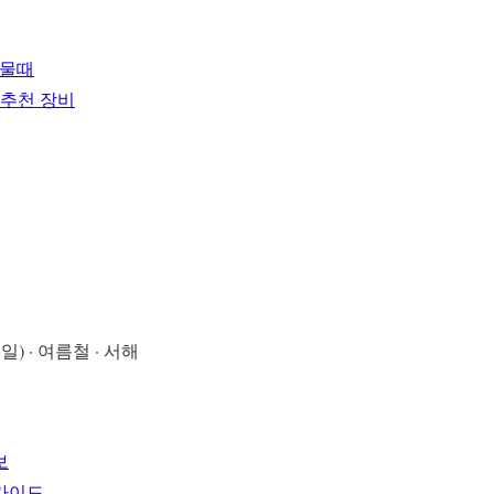
 물때
 추천 장비
요일) · 여름철 · 서해
보
 가이드