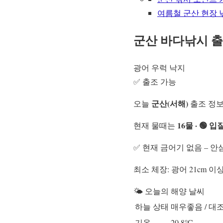
여름철 군산 현장 
군산 바다낚시 출
광어
우럭
낙지
✅ 출조 가능
군산(서해)
오늘
출조 정보
16물 · 🟢 
현재 물때는
✅ 현재 금어기 없음 – 
최소 체장: 광어 21cm 이상
🌤️ 오늘의 해양 날씨
하늘 상태
매우좋음 / 대조
기온
20.8℃