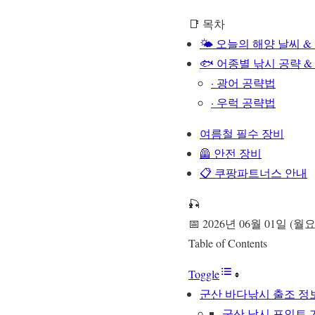
📑 목차
🌤️ 오늘의 해양 날씨 &
🐟 어종별 낚시 공략 &
· 광어 공략법
· 우럭 공략법
여름철 필수 장비
🦺 안전 장비
📋 쿠팡파트너스 안내
🎣
📅 2026년 06월 01일 (월
Table of Contents
Toggle
군산 바다낚시 출조 정
군산 낚시 포인트