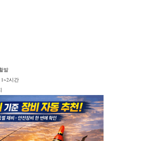
 활발
 1~2시간
지