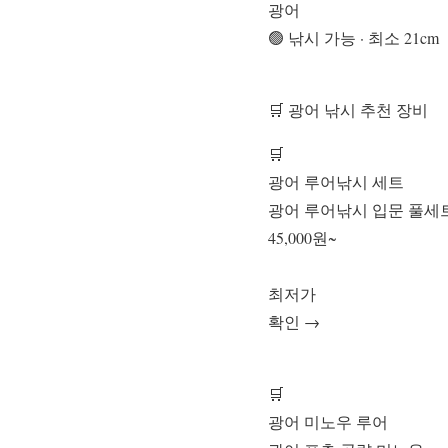
광어
🟢 낚시 가능 · 최소 21cm
🛒 광어 낚시 추천 장비
🛒
광어 루어낚시 세트
광어 루어낚시 입문 풀세
45,000원~
최저가
확인 →
🛒
광어 미노우 루어