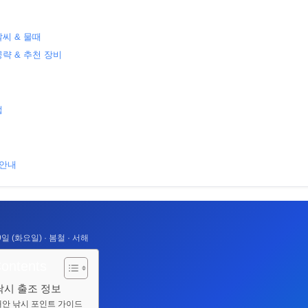
날씨 & 물때
공략 & 추천 장비
법
 안내
19일 (화요일) · 봄철 · 서해
Contents
낚시 출조 정보
태안 낚시 포인트 가이드