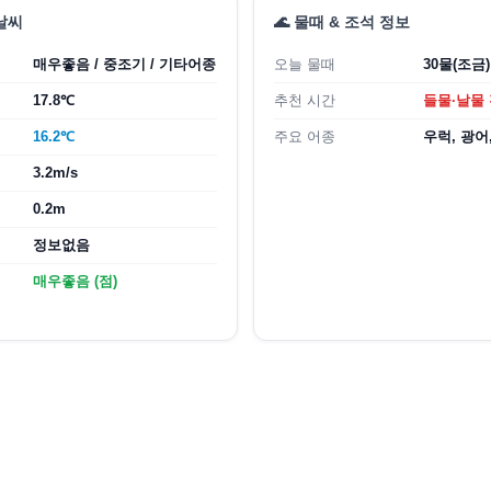
 날씨
🌊 물때 & 조석 정보
매우좋음 / 중조기 / 기타어종
오늘 물때
30물(조금)
17.8℃
추천 시간
들물·날물 
16.2℃
주요 어종
우럭, 광어
3.2m/s
0.2m
정보없음
매우좋음 (점)