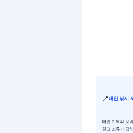
📍
태안 낚시 
태안 지역의 갯
깊고 조류가 강해