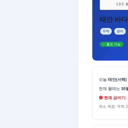
봄
태안 바다
우럭
광어
✅ 출조 가능
오늘
태안(서해)
현재 물때는
30
🔴 현재 금어기
최소 체장: 우럭 2