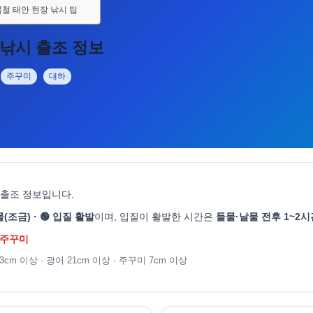
철 태안 현장 낚시 팁
낚시 출조 정보
주꾸미
대하
출조 정보입니다.
물(조금) · 🟢 입질 활발
이며, 입질이 활발한 시간은
들물·날물 전후 1~2시
: 주꾸미
3cm 이상 · 광어 21cm 이상 · 주꾸미 7cm 이상