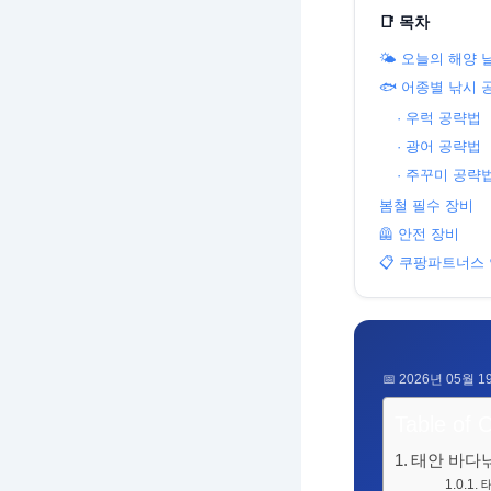
📑 목차
🌤️ 오늘의 해양 
🐟 어종별 낚시 
· 우럭 공략법
· 광어 공략법
· 주꾸미 공략
봄철 필수 장비
🦺 안전 장비
📋 쿠팡파트너스
📅 2026년 05월 
Table of 
태안 바다