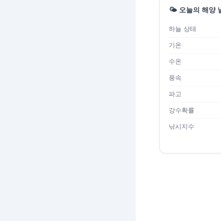
🌤️ 오늘의 해양
하늘 상태
기온
수온
풍속
파고
강수확률
낚시지수