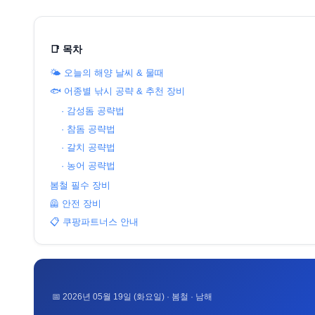
📑 목차
🌤️ 오늘의 해양 날씨 & 물때
🐟 어종별 낚시 공략 & 추천 장비
· 감성돔 공략법
· 참돔 공략법
· 갈치 공략법
· 농어 공략법
봄철 필수 장비
🦺 안전 장비
📋 쿠팡파트너스 안내
📅 2026년 05월 19일 (화요일) · 봄철 · 남해