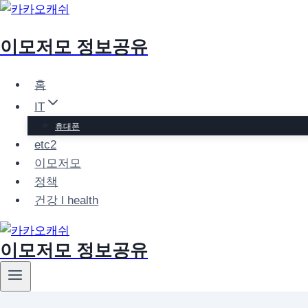
Skip
to
이모저모 정보공유
content
홈
IT
휴대폰
etc2
이모저모
정책
건강 l health
이모저모 정보공유