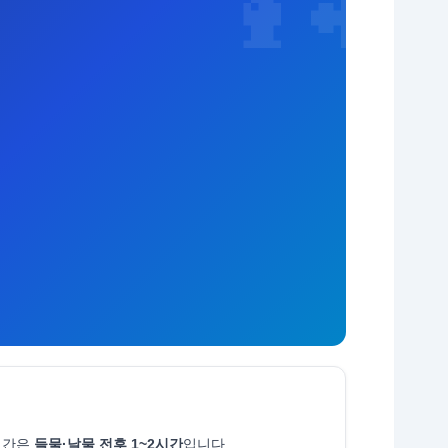
🎣
시간은
들물·날물 전후 1~2시간
입니다.