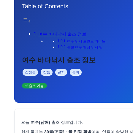
Table of Contents
여수 바다낚시 출조 정보
여수 낚시 포인트 가이드
봄철 여수 현장 낚시 팁
여수 바다낚시 출조 정보
감성돔
참돔
갈치
농어
✅ 출조 가능
오늘
여수(남해)
출조 정보입니다.
현재 물때는
30물(조금) · 🟢 입질 활발
이며, 입질이 활발한 