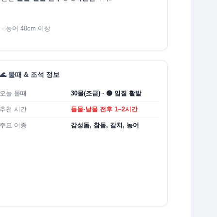
 · 농어 40cm 이상
🌊 물때 & 조석 정보
오늘 물때
30물(조금) · 🟢 입질 활발
추천 시간
들물·날물 전후 1~2시간
주요 어종
감성돔, 참돔, 갈치, 농어