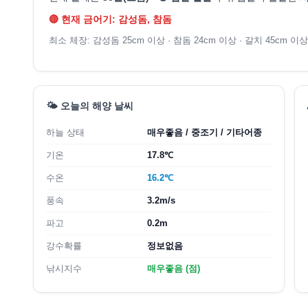
🔴 현재 금어기: 감성돔, 참돔
최소 체장: 감성돔 25cm 이상 · 참돔 24cm 이상 · 갈치 45cm 이상
🌤️ 오늘의 해양 날씨
하늘 상태
매우좋음 / 중조기 / 기타어종
기온
17.8℃
수온
16.2℃
풍속
3.2m/s
파고
0.2m
강수확률
정보없음
낚시지수
매우좋음 (점)