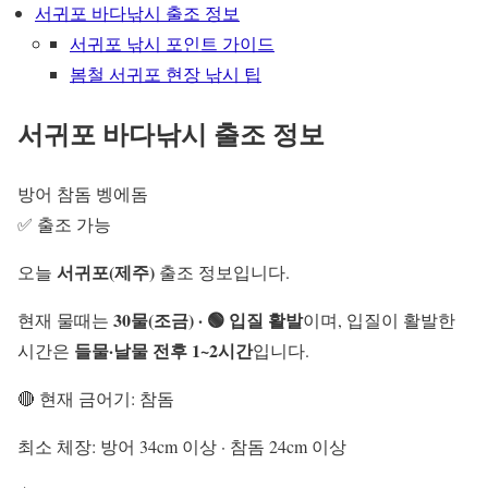
서귀포 바다낚시 출조 정보
서귀포 낚시 포인트 가이드
봄철 서귀포 현장 낚시 팁
서귀포 바다낚시 출조 정보
방어
참돔
벵에돔
✅ 출조 가능
서귀포(제주)
오늘
출조 정보입니다.
30물(조금) · 🟢 입질 활발
현재 물때는
이며, 입질이 활발한
들물·날물 전후 1~2시간
시간은
입니다.
🔴 현재 금어기: 참돔
최소 체장: 방어 34cm 이상 · 참돔 24cm 이상