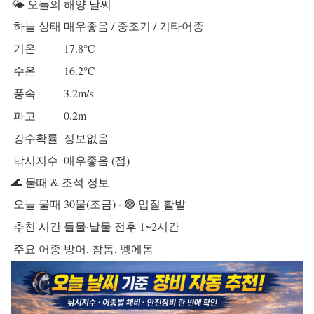
🌤️ 오늘의 해양 날씨
하늘 상태
매우좋음 / 중조기 / 기타어종
기온
17.8℃
수온
16.2℃
풍속
3.2m/s
파고
0.2m
강수확률
정보없음
낚시지수
매우좋음 (점)
🌊 물때 & 조석 정보
오늘 물때
30물(조금) · 🟢 입질 활발
추천 시간
들물·날물 전후 1~2시간
주요 어종
방어, 참돔, 벵에돔