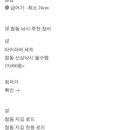
🔴 금어기 · 최소 24cm
🛒 참돔 낚시 추천 장비
🛒
타이라바 세트
참돔 선상낚시 필수템
15,000원~
최저가
확인 →
🛒
참돔 지깅 로드
참돔 지깅 전용 로드