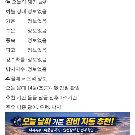
🌤️ 오늘의 해양 날씨
하늘 상태
정보없음
기온
정보없음
수온
정보없음
풍속
정보없음
파고
정보없음
강수확률
정보없음
낚시지수
정보없음
🌊 물때 & 조석 정보
오늘 물때
14물(조금) · 🟢 입질 활발
추천 시간
들물·날물 전후 1~2시간
주요 어종
광어, 우럭, 낙지