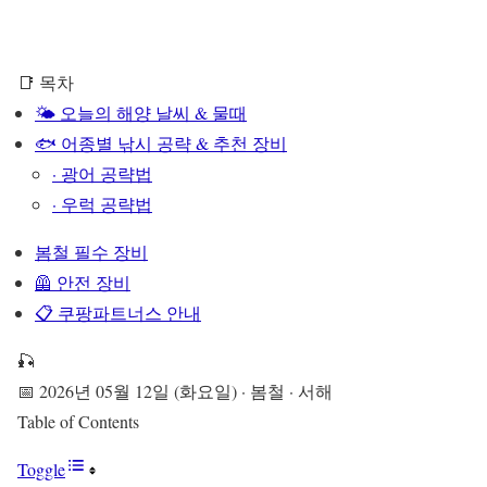
📑 목차
🌤️ 오늘의 해양 날씨 & 물때
🐟 어종별 낚시 공략 & 추천 장비
· 광어 공략법
· 우럭 공략법
봄철 필수 장비
🦺 안전 장비
📋 쿠팡파트너스 안내
🎣
📅 2026년 05월 12일 (화요일) · 봄철 · 서해
Table of Contents
Toggle