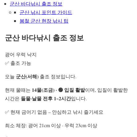
군산 바다낚시 출조 정보
군산 낚시 포인트 가이드
봄철 군산 현장 낚시 팁
군산 바다낚시 출조 정보
광어
우럭
낙지
✅ 출조 가능
군산(서해)
오늘
출조 정보입니다.
14물(조금) · 🟢 입질 활발
현재 물때는
이며, 입질이 활발한
들물·날물 전후 1~2시간
시간은
입니다.
✅ 현재 금어기 없음 – 안심하고 낚시 즐기세요
최소 체장: 광어 21cm 이상 · 우럭 23cm 이상