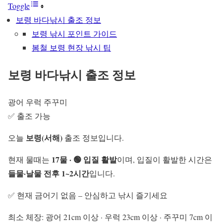
Toggle
보령 바다낚시 출조 정보
보령 낚시 포인트 가이드
봄철 보령 현장 낚시 팁
보령 바다낚시 출조 정보
광어
우럭
주꾸미
✅ 출조 가능
보령(서해)
오늘
출조 정보입니다.
17물 · 🟢 입질 활발
현재 물때는
이며, 입질이 활발한 시간은
들물·날물 전후 1~2시간
입니다.
✅ 현재 금어기 없음 – 안심하고 낚시 즐기세요
최소 체장: 광어 21cm 이상 · 우럭 23cm 이상 · 주꾸미 7cm 이