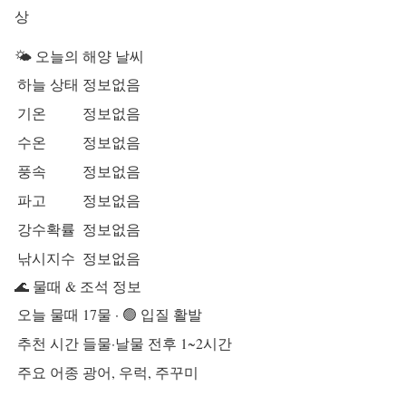
상
🌤️ 오늘의 해양 날씨
하늘 상태
정보없음
기온
정보없음
수온
정보없음
풍속
정보없음
파고
정보없음
강수확률
정보없음
낚시지수
정보없음
🌊 물때 & 조석 정보
오늘 물때
17물 · 🟢 입질 활발
추천 시간
들물·날물 전후 1~2시간
주요 어종
광어, 우럭, 주꾸미