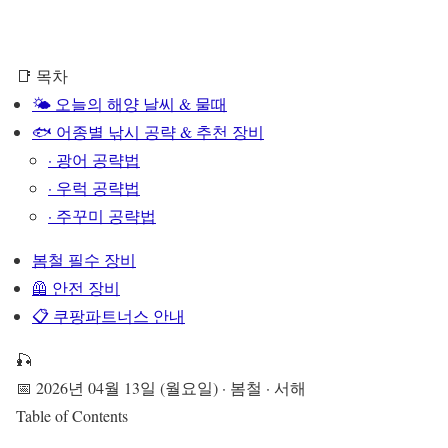
📑 목차
🌤️ 오늘의 해양 날씨 & 물때
🐟 어종별 낚시 공략 & 추천 장비
· 광어 공략법
· 우럭 공략법
· 주꾸미 공략법
봄철 필수 장비
🦺 안전 장비
📋 쿠팡파트너스 안내
🎣
📅 2026년 04월 13일 (월요일) · 봄철 · 서해
Table of Contents