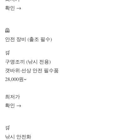
확인 →
🦺
안전 장비 (출조 필수)
🛒
구명조끼 (낚시 전용)
갯바위·선상 안전 필수품
28,000원~
최저가
확인 →
🛒
낚시 안전화