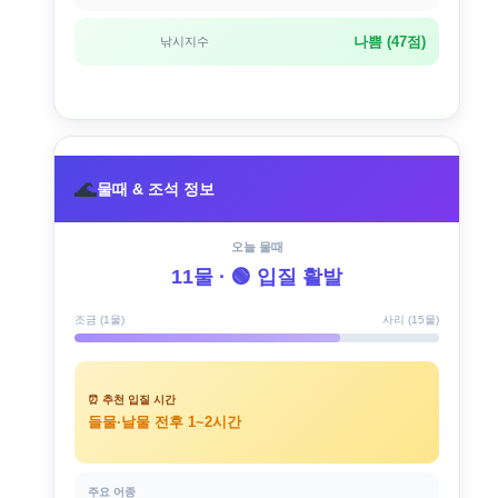
나쁨 (47점)
낚시지수
🌊
물때 & 조석 정보
오늘 물때
11물 · 🟢 입질 활발
조금 (1물)
사리 (15물)
⏰ 추천 입질 시간
들물·날물 전후 1~2시간
주요 어종