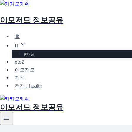
Skip
to
이모저모 정보공유
content
홈
IT
휴대폰
etc2
이모저모
정책
건강 l health
이모저모 정보공유