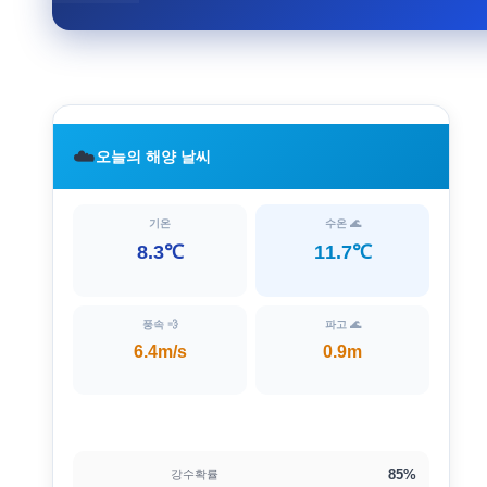
☁️
오늘의 해양 날씨
기온
수온 🌊
8.3℃
11.7℃
풍속 💨
파고 🌊
6.4m/s
0.9m
85%
강수확률