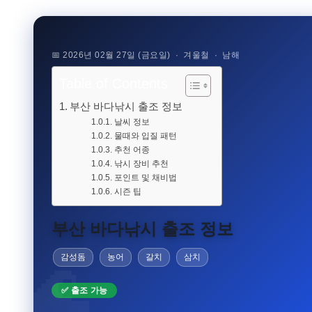
📅 2026년 02월 27일 (금요일) · 겨울철 · 남해
Table of Contents
부산 바다낚시 출조 정보
날씨 정보
물때와 입질 패턴
추천 어종
낚시 장비 추천
포인트 및 채비법
시즌 팁
부산 바다낚시 출조 정보
🌊
감성돔
농어
갈치
삼치
✅ 출조 가능