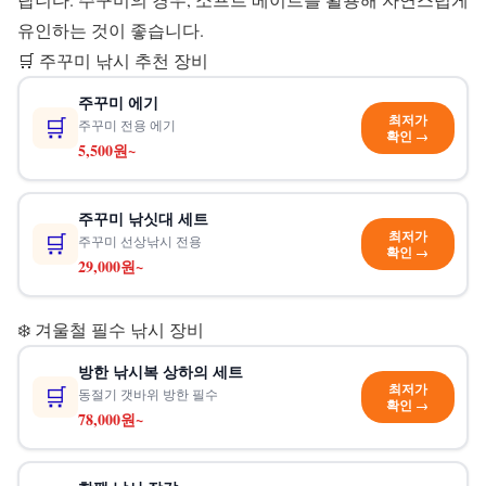
유인하는 것이 좋습니다.
🛒 주꾸미 낚시 추천 장비
주꾸미 에기
최저가
🛒
주꾸미 전용 에기
확인 →
5,500원~
주꾸미 낚싯대 세트
최저가
🛒
주꾸미 선상낚시 전용
확인 →
29,000원~
❄️ 겨울철 필수 낚시 장비
방한 낚시복 상하의 세트
최저가
🛒
동절기 갯바위 방한 필수
확인 →
78,000원~