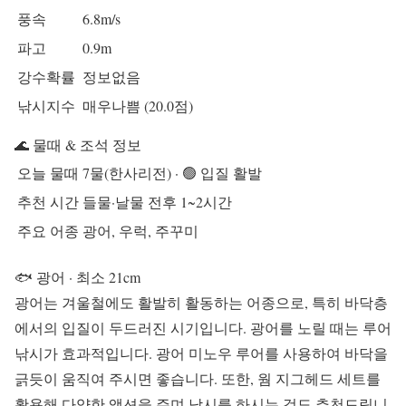
풍속
6.8m/s
파고
0.9m
강수확률
정보없음
낚시지수
매우나쁨 (20.0점)
🌊 물때 & 조석 정보
오늘 물때
7물(한사리전) · 🟢 입질 활발
추천 시간
들물·날물 전후 1~2시간
주요 어종
광어, 우럭, 주꾸미
🐟 광어
· 최소 21cm
광어는 겨울철에도 활발히 활동하는 어종으로, 특히 바닥층
에서의 입질이 두드러진 시기입니다. 광어를 노릴 때는 루어
낚시가 효과적입니다. 광어 미노우 루어를 사용하여 바닥을
긁듯이 움직여 주시면 좋습니다. 또한, 웜 지그헤드 세트를
활용해 다양한 액션을 주며 낚시를 하시는 것도 추천드립니