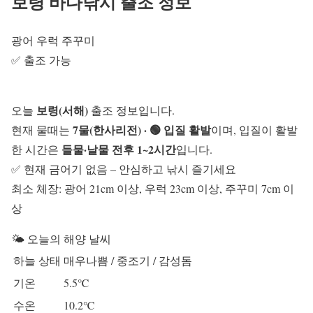
보령 바다낚시 출조 정보
광어
우럭
주꾸미
✅ 출조 가능
보령(서해)
오늘
출조 정보입니다.
7물(한사리전) · 🟢 입질 활발
현재 물때는
이며, 입질이 활발
들물·날물 전후 1~2시간
한 시간은
입니다.
✅ 현재 금어기 없음 – 안심하고 낚시 즐기세요
최소 체장: 광어 21cm 이상, 우럭 23cm 이상, 주꾸미 7cm 이
상
🌤️ 오늘의 해양 날씨
하늘 상태
매우나쁨 / 중조기 / 감성돔
기온
5.5℃
수온
10.2℃