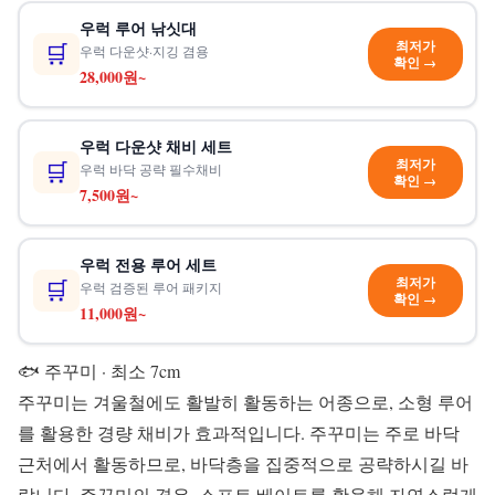
우럭 루어 낚싯대
최저가
🛒
우럭 다운샷·지깅 겸용
확인 →
28,000원~
우럭 다운샷 채비 세트
최저가
🛒
우럭 바닥 공략 필수채비
확인 →
7,500원~
우럭 전용 루어 세트
최저가
🛒
우럭 검증된 루어 패키지
확인 →
11,000원~
🐟 주꾸미
· 최소 7cm
주꾸미는 겨울철에도 활발히 활동하는 어종으로, 소형 루어
를 활용한 경량 채비가 효과적입니다. 주꾸미는 주로 바닥
근처에서 활동하므로, 바닥층을 집중적으로 공략하시길 바
랍니다. 주꾸미의 경우, 소프트 베이트를 활용해 자연스럽게