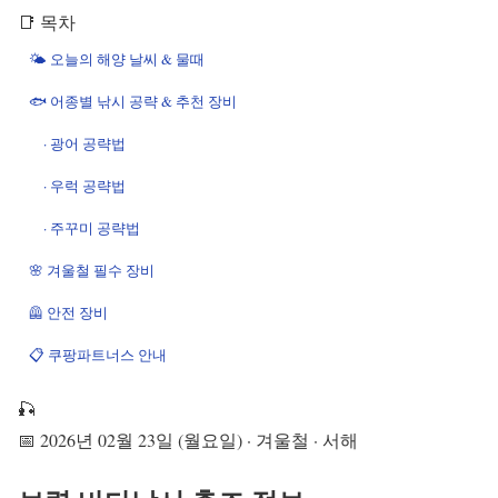
📑 목차
🌤️ 오늘의 해양 날씨 & 물때
🐟 어종별 낚시 공략 & 추천 장비
· 광어 공략법
· 우럭 공략법
· 주꾸미 공략법
🌸 겨울철 필수 장비
🦺 안전 장비
📋 쿠팡파트너스 안내
🎣
📅 2026년 02월 23일 (월요일) · 겨울철 · 서해