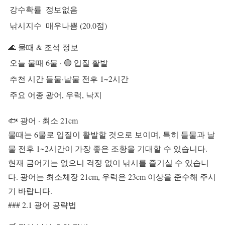
강수확률
정보없음
낚시지수
매우나쁨 (20.0점)
🌊 물때 & 조석 정보
오늘 물때
6물 · 🟢 입질 활발
추천 시간
들물·날물 전후 1~2시간
주요 어종
광어, 우럭, 낙지
🐟 광어
· 최소 21cm
물때는 6물로 입질이 활발할 것으로 보이며, 특히 들물과 날
물 전후 1~2시간이 가장 좋은 조황을 기대할 수 있습니다.
현재 금어기는 없으니 걱정 없이 낚시를 즐기실 수 있습니
다. 광어는 최소체장 21cm, 우럭은 23cm 이상을 준수해 주시
기 바랍니다.
### 2.1 광어 공략법