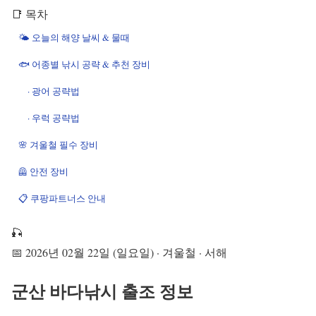
📑 목차
🌤️ 오늘의 해양 날씨 & 물때
🐟 어종별 낚시 공략 & 추천 장비
· 광어 공략법
· 우럭 공략법
🌸 겨울철 필수 장비
🦺 안전 장비
📋 쿠팡파트너스 안내
🎣
📅 2026년 02월 22일 (일요일) · 겨울철 · 서해
군산 바다낚시 출조 정보