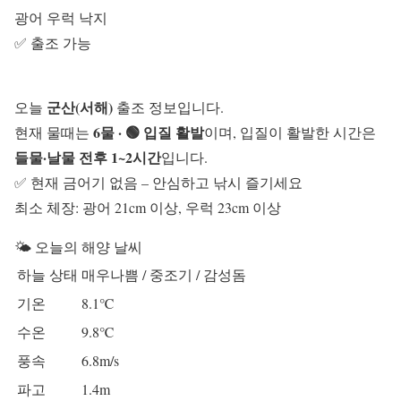
광어
우럭
낙지
✅ 출조 가능
군산(서해)
오늘
출조 정보입니다.
6물 · 🟢 입질 활발
현재 물때는
이며, 입질이 활발한 시간은
들물·날물 전후 1~2시간
입니다.
✅ 현재 금어기 없음 – 안심하고 낚시 즐기세요
최소 체장: 광어 21cm 이상, 우럭 23cm 이상
🌤️ 오늘의 해양 날씨
하늘 상태
매우나쁨 / 중조기 / 감성돔
기온
8.1℃
수온
9.8℃
풍속
6.8m/s
파고
1.4m