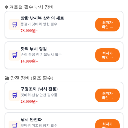
❄️ 겨울철 필수 낚시 장비
방한 낚시복 상하의 세트
최저가
🛒
동절기 갯바위 방한 필수
확인 →
78,000원~
핫팩 낚시 장갑
최저가
🛒
손이 꽁꽁 언 겨울낚시 필수
확인 →
14,000원~
🦺 안전 장비 (출조 필수)
구명조끼 (낚시 전용)
최저가
🛒
갯바위·선상 안전 필수품
확인 →
28,000원~
낚시 안전화
최저가
🛒
갯바위 미끄럼 방지 필수