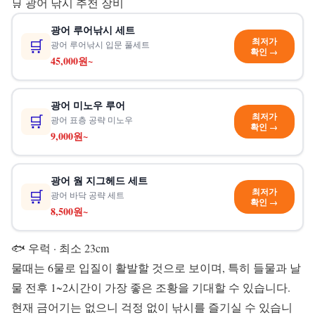
🛒 광어 낚시 추천 장비
광어 루어낚시 세트
최저가
🛒
광어 루어낚시 입문 풀세트
확인 →
45,000원~
광어 미노우 루어
최저가
🛒
광어 표층 공략 미노우
확인 →
9,000원~
광어 웜 지그헤드 세트
최저가
🛒
광어 바닥 공략 세트
확인 →
8,500원~
🐟 우럭
· 최소 23cm
물때는 6물로 입질이 활발할 것으로 보이며, 특히 들물과 날
물 전후 1~2시간이 가장 좋은 조황을 기대할 수 있습니다.
현재 금어기는 없으니 걱정 없이 낚시를 즐기실 수 있습니