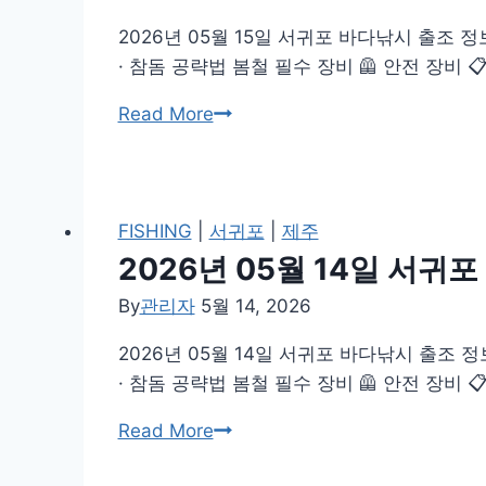
귀
방
포
어,
2026년 05월 15일 서귀포 바다낚시 출조 정보
바
참
· 참돔 공략법 봄철 필수 장비 🦺 안전 장비 📋
다
돔,
2026
Read More
낚
벵
년
시
에
05
출
돔
월
조
15
FISHING
|
서귀포
|
제주
정
일
2026년 05월 14일 서귀포
보
서
🎣
By
관리자
5월 14, 2026
귀
방
포
어,
2026년 05월 14일 서귀포 바다낚시 출조 정보
바
참
· 참돔 공략법 봄철 필수 장비 🦺 안전 장비 📋
다
돔,
2026
Read More
낚
벵
년
시
에