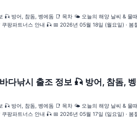
 🎣 방어, 참돔, 벵에돔 📑 목차 🌤️ 오늘의 해양 날씨 & 물
 쿠팡파트너스 안내 🎣 📅 2026년 05월 18일 (월요일) ·
 바다낚시 출조 정보 🎣 방어, 참돔, 
 🎣 방어, 참돔, 벵에돔 📑 목차 🌤️ 오늘의 해양 날씨 & 물
 쿠팡파트너스 안내 🎣 📅 2026년 05월 17일 (일요일) ·