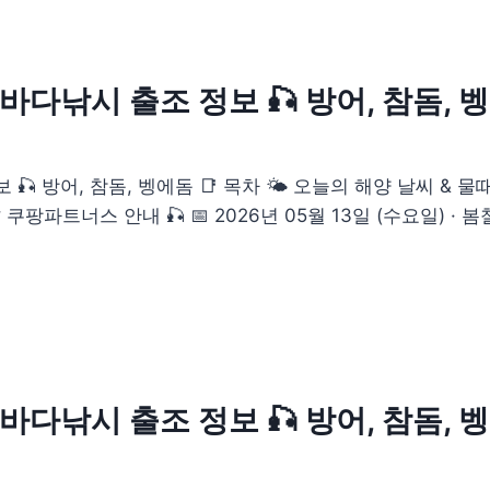
 바다낚시 출조 정보 🎣 방어, 참돔, 
 🎣 방어, 참돔, 벵에돔 📑 목차 🌤️ 오늘의 해양 날씨 & 물
 쿠팡파트너스 안내 🎣 📅 2026년 05월 13일 (수요일) ·
 바다낚시 출조 정보 🎣 방어, 참돔, 