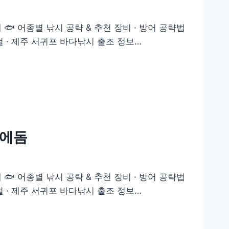
때 🐟 어종별 낚시 공략 & 추천 장비 · 방어 공략법
 봄철 · 제주 서귀포 바다낚시 출조 정보…
벵에돔
때 🐟 어종별 낚시 공략 & 추천 장비 · 방어 공략법
 봄철 · 제주 서귀포 바다낚시 출조 정보…