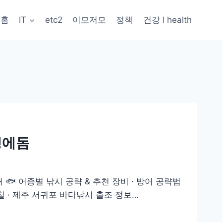
홈
IT
etc2
이모저모
정책
건강 l health
 벵에돔
물때 🐟 어종별 낚시 공략 & 추천 장비 · 방어 공략법
 봄철 · 제주 서귀포 바다낚시 출조 정보…