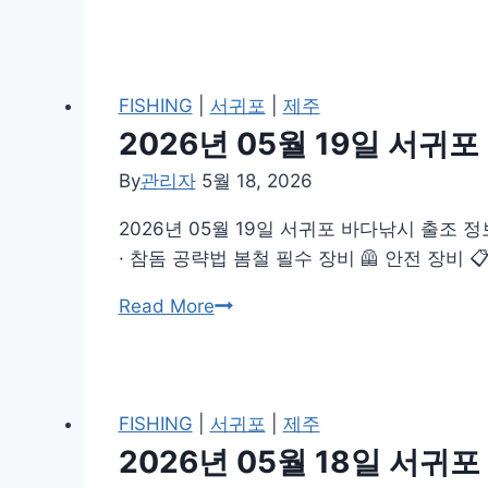
년
05
월
20
FISHING
|
서귀포
|
제주
일
2026년 05월 19일 서귀포
서
By
관리자
5월 18, 2026
귀
포
2026년 05월 19일 서귀포 바다낚시 출조 정보
바
· 참돔 공략법 봄철 필수 장비 🦺 안전 장비 📋
다
2026
Read More
낚
년
시
05
출
월
조
19
FISHING
|
서귀포
|
제주
정
일
2026년 05월 18일 서귀포
보
서
🎣