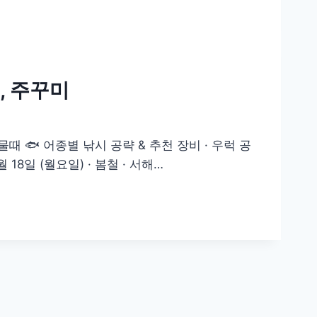
게, 주꾸미
 물때 🐟 어종별 낚시 공략 & 추천 장비 · 우럭 공
 18일 (월요일) · 봄철 · 서해…