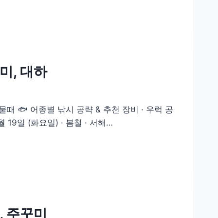
꾸미, 대하
 물때 🐟 어종별 낚시 공략 & 추천 장비 · 우럭 공
 19일 (화요일) · 봄철 · 서해…
게, 주꾸미