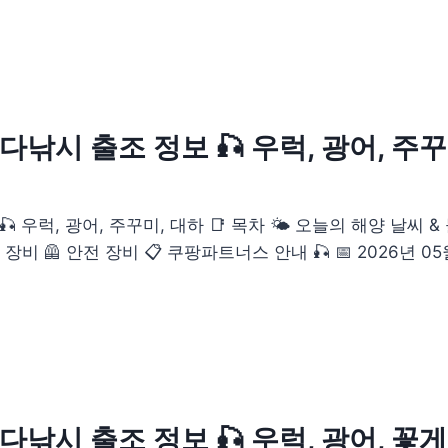
바다낚시 출조 정보 🎣 우럭, 광어, 주
 우럭, 광어, 주꾸미, 대하 📑 목차 🌤️ 오늘의 해양 날씨 &
비 🦺 안전 장비 📋 쿠팡파트너스 안내 🎣 📅 2026년 05월
바다낚시 출조 정보 🎣 우럭, 광어, 꽃