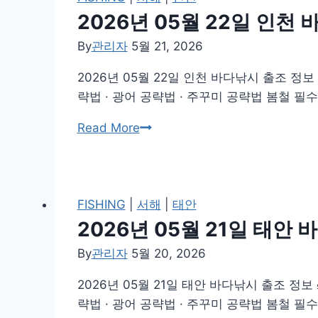
일
2026년 05월 22일 인천 
태
By
관리자
5월 21, 2026
안
바
2026년 05월 22일 인천 바다낚시 출조 정보 
다
략법 · 광어 공략법 · 주꾸미 공략법 봄철 필수 장
낚
2026
Read More
시
년
출
05
조
월
정
22
FISHING
|
서해
|
태안
보
일
2026년 05월 21일 태안 
🎣
인
우
By
관리자
5월 20, 2026
천
럭,
바
광
2026년 05월 21일 태안 바다낚시 출조 정보 
다
어,
략법 · 광어 공략법 · 주꾸미 공략법 봄철 필수 장