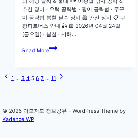
의 해양 날씨 & 물때 🐟 어종별 낚시 공략 &
보
추천 장비 · 우럭 공략법 · 광어 공략법 · 주꾸
🎣
미 공략법 봄철 필수 장비 🦺 안전 장비 📋 쿠
우
팡파트너스 안내 🎣 📅 2026년 04월 24일
럭,
(금요일) · 봄철 · 서해…
광
어,
2026
Read More
꽃
년
게,
04
주
월
Previous
Next
Page
꾸
1
…
3
4
5
6
7
…
11
24
Page
Page
미
일
navigation
인
천
© 2026 이모저모 정보공유 - WordPress Theme by
바
Kadence WP
다
낚