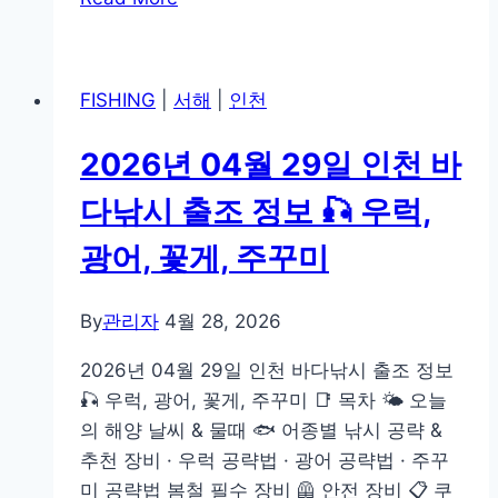
꽃
년
게,
04
주
월
꾸
FISHING
|
서해
|
인천
30
미
일
2026년 04월 29일 인천 바
인
천
다낚시 출조 정보 🎣 우럭,
바
광어, 꽃게, 주꾸미
다
낚
시
By
관리자
4월 28, 2026
출
2026년 04월 29일 인천 바다낚시 출조 정보
조
🎣 우럭, 광어, 꽃게, 주꾸미 📑 목차 🌤️ 오늘
정
의 해양 날씨 & 물때 🐟 어종별 낚시 공략 &
보
추천 장비 · 우럭 공략법 · 광어 공략법 · 주꾸
🎣
미 공략법 봄철 필수 장비 🦺 안전 장비 📋 쿠
우