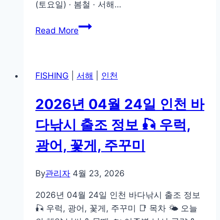
(토요일) · 봄철 · 서해…
광
어,
2026
Read More
꽃
년
게,
04
주
월
꾸
FISHING
|
서해
|
인천
25
미
일
2026년 04월 24일 인천 바
인
천
다낚시 출조 정보 🎣 우럭,
바
광어, 꽃게, 주꾸미
다
낚
시
By
관리자
4월 23, 2026
출
2026년 04월 24일 인천 바다낚시 출조 정보
조
🎣 우럭, 광어, 꽃게, 주꾸미 📑 목차 🌤️ 오늘
정