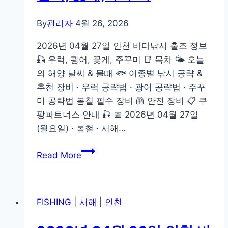
낚
시
By
관리자
4월 26, 2026
출
2026년 04월 27일 인천 바다낚시 출조 정보
조
🎣 우럭, 광어, 꽃게, 주꾸미 📑 목차 🌤️ 오늘
정
의 해양 날씨 & 물때 🐟 어종별 낚시 공략 &
보
추천 장비 · 우럭 공략법 · 광어 공략법 · 주꾸
🎣
미 공략법 봄철 필수 장비 🦺 안전 장비 📋 쿠
우
팡파트너스 안내 🎣 📅 2026년 04월 27일
럭,
(월요일) · 봄철 · 서해…
광
어,
2026
Read More
꽃
년
게,
04
주
월
꾸
FISHING
|
서해
|
인천
27
미
일