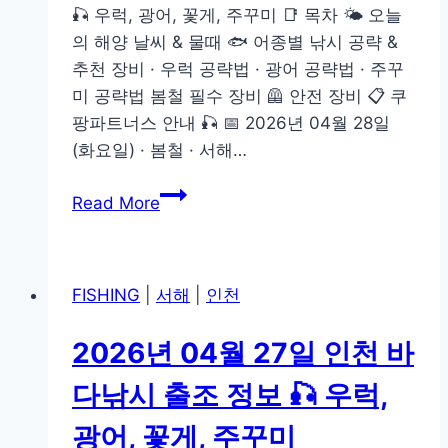
🎣 우럭, 광어, 꽃게, 주꾸미 📑 목차 🌤️ 오늘
정
의 해양 날씨 & 물때 🐟 어종별 낚시 공략 &
보
추천 장비 · 우럭 공략법 · 광어 공략법 · 주꾸
🎣
미 공략법 봄철 필수 장비 🦺 안전 장비 📋 쿠
우
팡파트너스 안내 🎣 📅 2026년 04월 28일
럭,
(화요일) · 봄철 · 서해…
광
어,
2026
Read More
꽃
년
게,
04
주
월
꾸
FISHING
|
서해
|
인천
28
미
일
2026년 04월 27일 인천 바
인
천
다낚시 출조 정보 🎣 우럭,
바
광어, 꽃게, 주꾸미
다