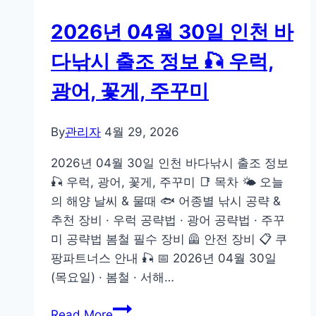
미
일
2026년 04월 30일 인천 바
인
천
다낚시 출조 정보 🎣 우럭,
바
광어, 꽃게, 주꾸미
다
낚
시
By
관리자
4월 29, 2026
출
2026년 04월 30일 인천 바다낚시 출조 정보
조
🎣 우럭, 광어, 꽃게, 주꾸미 📑 목차 🌤️ 오늘
정
의 해양 날씨 & 물때 🐟 어종별 낚시 공략 &
보
추천 장비 · 우럭 공략법 · 광어 공략법 · 주꾸
🎣
미 공략법 봄철 필수 장비 🦺 안전 장비 📋 쿠
우
팡파트너스 안내 🎣 📅 2026년 04월 30일
럭,
(목요일) · 봄철 · 서해…
광
어,
2026
Read More