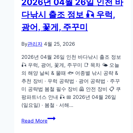
2026년 04월 26일 인천 바
인
천
다낚시 출조 정보 🎣 우럭,
바
광어, 꽃게, 주꾸미
다
낚
시
By
관리자
4월 25, 2026
출
2026년 04월 26일 인천 바다낚시 출조 정보
조
🎣 우럭, 광어, 꽃게, 주꾸미 📑 목차 🌤️ 오늘
정
의 해양 날씨 & 물때 🐟 어종별 낚시 공략 &
보
추천 장비 · 우럭 공략법 · 광어 공략법 · 주꾸
🎣
미 공략법 봄철 필수 장비 🦺 안전 장비 📋 쿠
우
팡파트너스 안내 🎣 📅 2026년 04월 26일
럭,
(일요일) · 봄철 · 서해…
광
어,
2026
Read More
꽃
년
게,