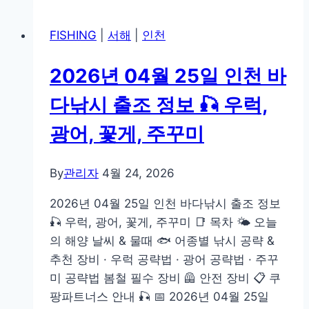
04
주
월
꾸
FISHING
|
서해
|
인천
26
미
일
2026년 04월 25일 인천 바
인
천
다낚시 출조 정보 🎣 우럭,
바
광어, 꽃게, 주꾸미
다
낚
시
By
관리자
4월 24, 2026
출
2026년 04월 25일 인천 바다낚시 출조 정보
조
🎣 우럭, 광어, 꽃게, 주꾸미 📑 목차 🌤️ 오늘
정
의 해양 날씨 & 물때 🐟 어종별 낚시 공략 &
보
추천 장비 · 우럭 공략법 · 광어 공략법 · 주꾸
🎣
미 공략법 봄철 필수 장비 🦺 안전 장비 📋 쿠
우
팡파트너스 안내 🎣 📅 2026년 04월 25일
럭,