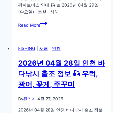
팡파트너스 안내 🎣 📅 2026년 04월 29일
럭,
(수요일) · 봄철 · 서해…
광
어,
2026
Read More
꽃
년
게,
04
주
월
꾸
FISHING
|
서해
|
인천
29
미
일
2026년 04월 28일 인천 바
인
천
다낚시 출조 정보 🎣 우럭,
바
광어, 꽃게, 주꾸미
다
낚
시
By
관리자
4월 27, 2026
출
2026년 04월 28일 인천 바다낚시 출조 정보
조