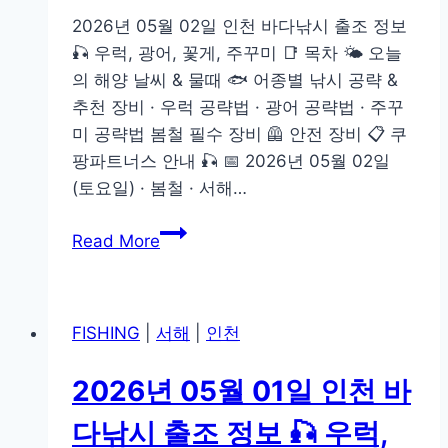
출
2026년 05월 02일 인천 바다낚시 출조 정보
조
🎣 우럭, 광어, 꽃게, 주꾸미 📑 목차 🌤️ 오늘
정
의 해양 날씨 & 물때 🐟 어종별 낚시 공략 &
보
추천 장비 · 우럭 공략법 · 광어 공략법 · 주꾸
🎣
미 공략법 봄철 필수 장비 🦺 안전 장비 📋 쿠
우
팡파트너스 안내 🎣 📅 2026년 05월 02일
럭,
(토요일) · 봄철 · 서해…
광
어,
2026
Read More
꽃
년
게,
05
주
월
꾸
FISHING
|
서해
|
인천
02
미
일
2026년 05월 01일 인천 바
인
천
다낚시 출조 정보 🎣 우럭,
바