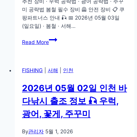
추천 장비 · 우럭 공략법 · 광어 공략법 · 주꾸
미 공략법 봄철 필수 장비 🦺 안전 장비 📋 쿠
팡파트너스 안내 🎣 📅 2026년 05월 03일
(일요일) · 봄철 · 서해…
2026
Read More
년
05
월
FISHING
|
서해
|
인천
03
일
2026년 05월 02일 인천 바
인
천
다낚시 출조 정보 🎣 우럭,
바
광어, 꽃게, 주꾸미
다
낚
시
By
관리자
5월 1, 2026