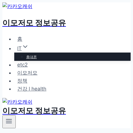
Skip
to
이모저모 정보공유
content
홈
IT
휴대폰
etc2
이모저모
정책
건강 l health
이모저모 정보공유