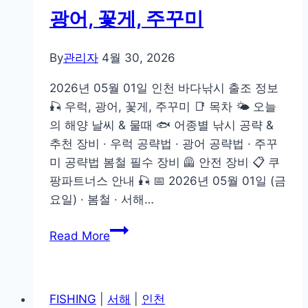
광어, 꽃게, 주꾸미
다
낚
시
By
관리자
4월 30, 2026
출
2026년 05월 01일 인천 바다낚시 출조 정보
조
🎣 우럭, 광어, 꽃게, 주꾸미 📑 목차 🌤️ 오늘
정
의 해양 날씨 & 물때 🐟 어종별 낚시 공략 &
보
추천 장비 · 우럭 공략법 · 광어 공략법 · 주꾸
🎣
미 공략법 봄철 필수 장비 🦺 안전 장비 📋 쿠
우
팡파트너스 안내 🎣 📅 2026년 05월 01일 (금
럭,
요일) · 봄철 · 서해…
광
어,
2026
Read More
꽃
년
게,
05
주
월
꾸
FISHING
|
서해
|
인천
01