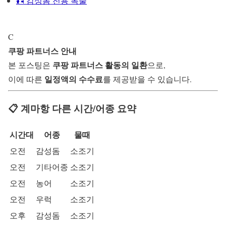
🎣 감성돔 전용 목줄
C
쿠팡 파트너스 안내
쿠팡 파트너스 활동의 일환
본 포스팅은
으로,
일정액의 수수료
이에 따른
를 제공받을 수 있습니다.
📋 계마항 다른 시간/어종 요약
시간대
어종
물때
오전
감성돔
소조기
오전
기타어종
소조기
오전
농어
소조기
오전
우럭
소조기
오후
감성돔
소조기