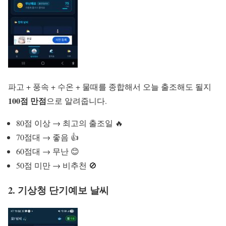
파고 + 풍속 + 수온 + 물때를 종합해서 오늘 출조해도 될지
100점 만점
으로 알려줍니다.
80점 이상 → 최고의 출조일 🔥
70점대 → 좋음 👍
60점대 → 무난 😊
50점 미만 → 비추천 🚫
2. 기상청 단기예보 날씨