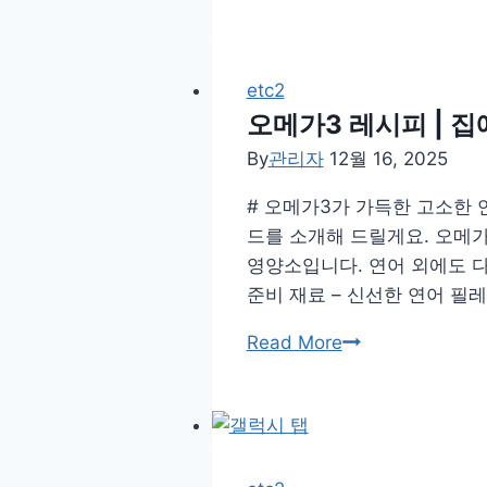
늘
의
낚
시
etc2
가
오메가3 레시피 | 
이
By
관리자
12월 16, 2025
드
# 오메가3가 가득한 고소한 
(2026-
드를 소개해 드릴게요. 오메가
01-
영양소입니다. 연어 외에도 다
12
준비 재료 – 신선한 연어 필
21:19)
오
Read More
메
가
3
레