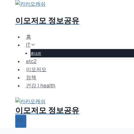
Skip
to
이모저모 정보공유
content
홈
IT
휴대폰
etc2
이모저모
정책
건강 l health
이모저모 정보공유