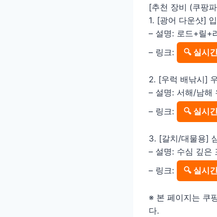
[추천 장비 (쿠팡파
1. [광어 다운샷]
– 설명: 로드+릴
– 링크:
🔍 실시
2. [우럭 배낚시]
– 설명: 서해/남
– 링크:
🔍 실시
3. [갈치/대물용]
– 설명: 수심 깊
– 링크:
🔍 실시
※ 본 페이지는 쿠
다.