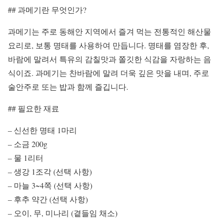
## 과메기란 무엇인가?
과메기는 주로 동해안 지역에서 즐겨 먹는 전통적인 해산물
요리로, 보통 명태를 사용하여 만듭니다. 명태를 염장한 후,
바람에 말려서 특유의 감칠맛과 쫄깃한 식감을 자랑하는 음
식이죠. 과메기는 찬바람에 말려 더욱 깊은 맛을 내며, 주로
술안주로 또는 밥과 함께 즐깁니다.
## 필요한 재료
– 신선한 명태 1마리
– 소금 200g
– 물 1리터
– 생강 1조각 (선택 사항)
– 마늘 3~4쪽 (선택 사항)
– 후추 약간 (선택 사항)
– 오이, 무, 미나리 (곁들임 채소)