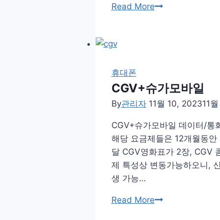
T
Read More
니
데
다.
이
23
년
8
휴대폰
월
CGV+슈가모바일
캘
By
관리자
11월 10, 2023
11월 
린
CGV+슈가모바일 데이터/통화/
더
해당 요금제들은 12개월동안
Week2
달 CGV영화표가 2장, CGV
제 특성상 변동가능하오니, 신
생 가능…
CGV+슈
Read More
가