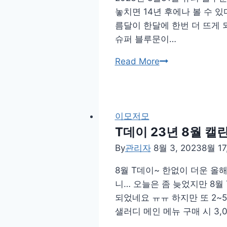
놓치면 14년 후에나 볼 수 
름달이 한달에 한번 더 뜨게 
슈퍼 블루문이…
2023
Read More
년
8
월
31
이모저모
일
T데이 23년 8월 캘린
슈
By
관리자
8월 3, 2023
8월 17
퍼
8월 T데이~ 한없이 더운 올
블
니… 오늘은 좀 늦었지만 8월
루
되었네요 ㅠㅠ 하지만 또 2
문
샐러디 메인 메뉴 구매 시 3
이
뜹