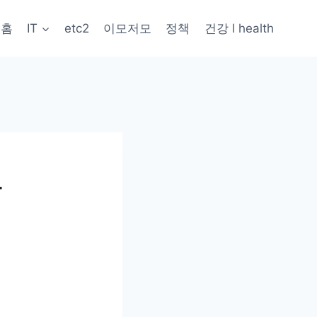
홈
IT
etc2
이모저모
정책
건강 l health
방