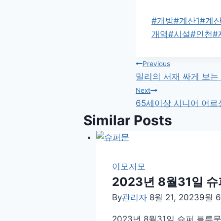
Post
#
개방
#
계산1
#
계산
Tags:
개역
#
시설
#
인천
#
글
Previous
밀리의 서재 싸게 보는
탐
Next
65세이상 시니어 어르
색
Similar Posts
이모저모
2023년 8월31일 
By
관리자
8월 21, 2023
9월 6
2023년 8월31일 슈퍼 블루