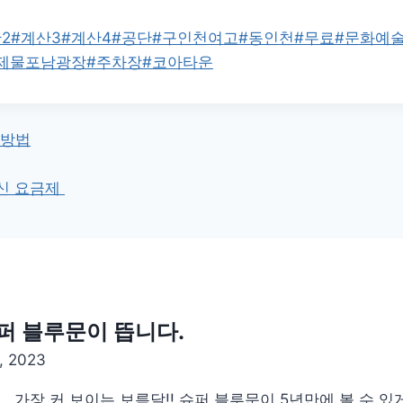
2
#
계산3
#
계산4
#
공단
#
구인천여고
#
동인천
#
무료
#
문화예
제물포남광장
#
주차장
#
코아타운
 방법
신 요금제
슈퍼 블루문이 뜹니다.
, 2023
문 가장 커 보이는 보름달!! 슈퍼 블루문이 5년만에 볼 수 