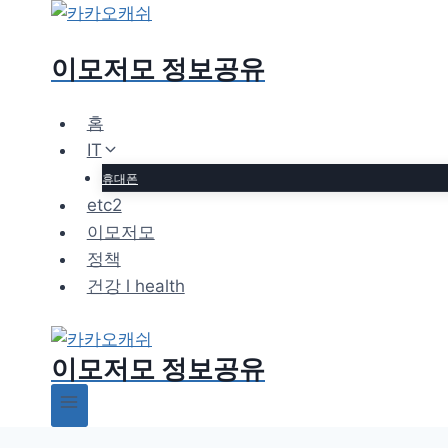
Skip
to
이모저모 정보공유
content
홈
IT
휴대폰
etc2
이모저모
정책
건강 l health
이모저모 정보공유